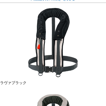
サスペンダータイプ膨脹式ライフジャケット。
最大の特徴は、体に触れる面積が従来モデルの約1/2という
コンパクトさです。
オフショアジギングや激しい動作にも対応し、気温の高い時
期でも快適に使用できます。
本体のメッシュ部分にベルト（レール）を配置し、気室がそ
ラヴァブラック
のベルト（レール）上を移動しながら膨張するシステム（レ
ールシステム）が採用されています。
もちろん、コンパクトな設計ながら浮力・浮遊性能・落水後
の膨脹などは、従来モデルと同等の性能を維持しています。