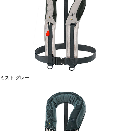
カラー：ラヴァブラック、ミストグレイ、オフショアブル
ー、ハンターグリーン
サイズ：70～100cm（胴囲）
重量：約560g
初期浮力：約9kg
生地：リサイクルポリエステル100％ 300Dリップストップ
オックス600D
国土交通省型式承認品・TYPE A
◎取り寄せ商品です。出荷に1週間以上かかる場合はメール
ミスト グレー
にてお知らせいたします
交換用ボンベキット
も販売中です
↓詳細は、舵オンラインの記事をチェック↓
KAZIonline「再生素材と最新技術「レールシステム」を採用
したRéシリーズの売れ筋人気モデル」