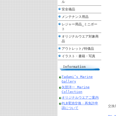
ル
安全備品
メンテナンス用品
レジャー用品_ミニボー
ト
オリジナルウエア対象商
品
アウトレット/特価品
イラスト・書籍・写真
Information
Tadami’s Marine
Gallery
矢部洋一 Marine
Collection
オリジナルウエアご案内
PLB電池交換・再免許申
交換
請について