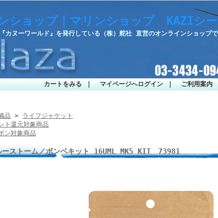
ンショップ｜マリンショップ KAZIシ
・『カヌーワールド』を発行している（株）舵社 直営のオンラインショップ
カートをみる
｜
マイページへログイン
｜
ご利用案内
備品
>
ライフジャケット
ント還元対象商品
ポン対象商品
ーストーム／ボンベキット 16UML MK5 KIT 73981