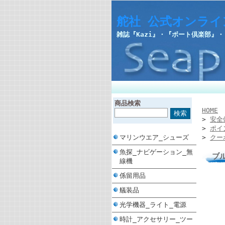
舵社 公式オンライ
雑誌『Kazi』・『ボート倶楽部』
商品検索
HOME
>
安全
>
ポイ
マリンウエア_シューズ
>
クー
魚探_ナビゲーション_無
ブル
線機
係留用品
艤装品
光学機器_ライト_電源
時計_アクセサリー_ツー