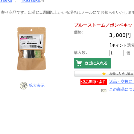
8330RS
、
TK9330RS
用
り寄せ商品です。出荷に1週間以上かかる場合はメールにてお知らせいたしま
ブルーストーム／ボンベキット 16
価格:
3,000
[ポイント還元
購入数:
個
返品・交換に
拡大表示
この商品につ