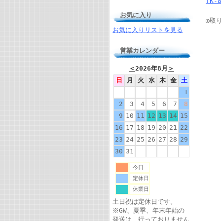
TK-
お気に入り
◎取
お気に入りリストを見る
営業カレンダー
＜
2026年8月
＞
日
月
火
水
木
金
土
1
2
3
4
5
6
7
8
9
10
11
12
13
14
15
16
17
18
19
20
21
22
23
24
25
26
27
28
29
30
31
今日
定休日
休業日
土日祝は定休日です。
※GW、夏季、年末年始の
発送は、行っておりません