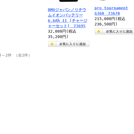
pro tournament
BMOジャパン／リチウ
G360 73670
ムイオンバッテリー
215,000円
(税込
6.6Ah II (チャージ
236,500円)
ャーセット) 73695
32,000円
(税込
35,200円)
件～2件 （全2件）