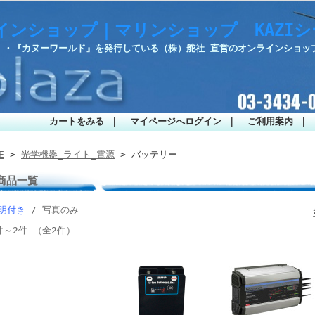
インショップ｜マリンショップ KAZI
部』・『カヌーワールド』を発行している（株）舵社 直営のオンラインショッ
カートをみる
｜
マイページへログイン
｜
ご利用案内
｜
E
>
光学機器_ライト_電源
> バッテリー
商品一覧
明付き
/ 写真のみ
件～2件 （全2件）