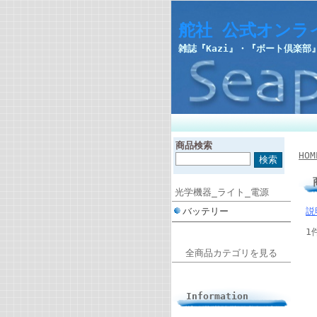
舵社 公式オンラ
雑誌『Kazi』・『ボート倶楽
商品検索
HOM
光学機器_ライト_電源
バッテリー
説
1
全商品カテゴリを見る
Information