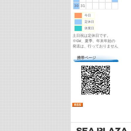
30
31
今日
定休日
休業日
土日祝は定休日です。
※GW、夏季、年末年始の
発送は、行っておりません
携帯ページ