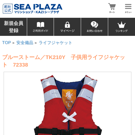
新規会員
登録
TOP
安全備品
ライフジャケット
>
>
ブルーストーム／TK210Y 子供用ライフジャケッ
ト 72338