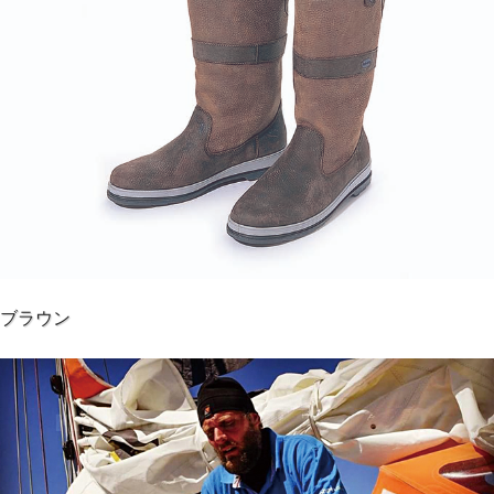
を保ち続けるのが特徴です。
インナーはゴアテックスのフルラインドにより、高い透湿防
水性を持ち、快適さを確保。履き口の後部に伸縮素材を採
用、フィット性を向上するとともにふくらはぎが発達したセ
ーラーにも対応しています。
ミッドソールはポリウレタンとEVAクッションを併用。
アウトソールには F1 のレインタイヤをヒントに開発された
パテンテッド・パターン・ラバーを使用、さらにブーツ自体
の耐久性、防水性を高めるためにセメンテッド式製法で取り
付けられています
色：ブラウン、ブラック、ネイビー×ブラウン
ブラウン
サイズ：EU35～47
●お取り寄せ商品になります。1週間以内に入荷できない場
合は、改めてご連絡させていただきます。