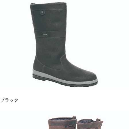
デッキ上で優れたグリップ力を発揮するデュバリーブ
ーツ
アイルランド伝統の職人技によって生まれた、海水に強く、
しなやかなオールレザー仕上げのマリンブーツ。
アッパーからインソールに至るまで Dry Fast-Dry Softレザー
の別名を持つピタード社の “WR100Mirapel”を使用したフル
レザーモデル。
ブラック
通常のレザーは濡れと乾きを繰り返すと硬化し割れが生じま
すが、デュバリー社製品に使用されるピタード社製のレザー
は、撥水性に優れ、形柔らかさを保ち続けることができま
す。通常のレザーに比べて速乾性に長け、乾燥後も柔らかさ