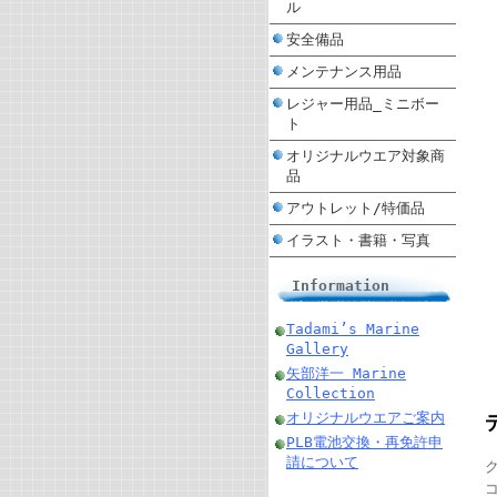
ル
安全備品
メンテナンス用品
レジャー用品_ミニボー
ト
オリジナルウエア対象商
品
アウトレット/特価品
イラスト・書籍・写真
Information
Tadami’s Marine
Gallery
矢部洋一 Marine
Collection
オリジナルウエアご案内
PLB電池交換・再免許申
請について