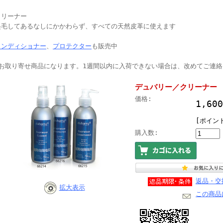
クリーナー
起毛してあるなしにかかわらず、すべての天然皮革に使えます
コンディショナー
、
プロテクター
も販売中
●お取り寄せ商品になります。1週間以内に入荷できない場合は、改めてご連
デュバリー／クリーナー 
価格:
1,6
[ポイン
購入数:
返品・交
拡大表示
この商品