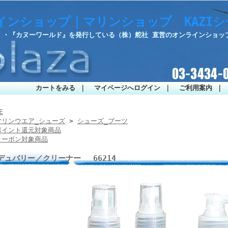
インショップ｜マリンショップ KAZI
部』・『カヌーワールド』を発行している（株）舵社 直営のオンラインショッ
カートをみる
｜
マイページへログイン
｜
ご利用案内
｜
E
マリンウエア_シューズ
>
シューズ_ブーツ
ポイント還元対象商品
クーポン対象商品
デュバリー／クリーナー 66214