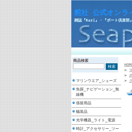
舵社 公式オンラ
雑誌『Kazi』・『ボート倶楽
商品検索
HOM
>
>
マリンウエア_シューズ
>
魚探_ナビゲーション_無
線機
係留用品
艤装品
光学機器_ライト_電源
時計_アクセサリー_ツー