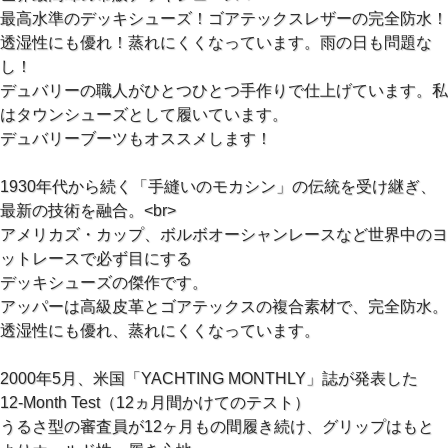
最高水準のデッキシューズ！ゴアテックスレザーの完全防水！
透湿性にも優れ！蒸れにくくなっています。雨の日も問題な
し！
デュバリーの職人がひとつひとつ手作りで仕上げています。私
はタウンシューズとして履いています。
デュバリーブーツもオススメします！
トラディショナルデザインの防水デッキシューズ
1930年代から続く「手縫いのモカシン」の伝統を受け継ぎ、
最新の技術を融合。<br>
アメリカズ・カップ、ボルボオーシャンレースなど世界中のヨ
高級皮革とゴアテックスの複合素材で完全防水。透湿性に優
ットレースで必ず目にする
れ蒸れにくく、デッキシューズとしてはもちろん、カジュア
デッキシューズの傑作です。
ルローファーとしてもおすすめです。
アッパーは高級皮革とゴアテックスの複合素材で、完全防水。
透湿性にも優れ、蒸れにくくなっています。
色：ブラウン、ネイビー×ブラウン
サイズ：UK5～13
2000年5月、米国「YACHTING MONTHLY」誌が発表した
12-Month Test（12ヵ月間かけてのテスト）
↓詳細は、舵オンラインの記事をチェック↓
うるさ型の審査員が12ヶ月もの間履き続け、グリップはもと
KAZIonline「快適性とオシャレを両立するデュバリーのデッ