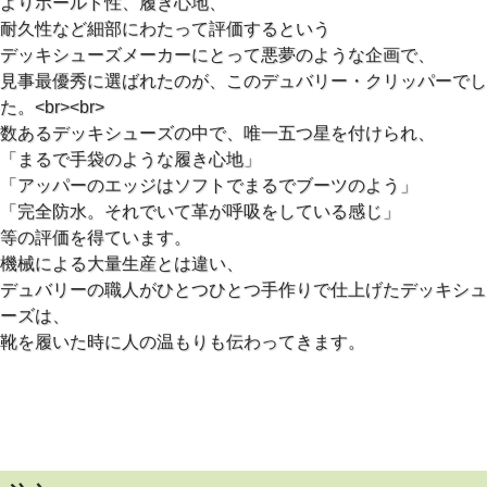
よりホールド性、履き心地、
キシューズ」
耐久性など細部にわたって評価するという
デッキシューズメーカーにとって悪夢のような企画で、
●お取り寄せ品になります。1週間以内に入荷できない場合
見事最優秀に選ばれたのが、このデュバリー・クリッパーでし
は、改めてご連絡させていただきます。
た。<br><br>
数あるデッキシューズの中で、唯一五つ星を付けられ、
「まるで手袋のような履き心地」
「アッパーのエッジはソフトでまるでブーツのよう」
「完全防水。それでいて革が呼吸をしている感じ」
等の評価を得ています。
機械による大量生産とは違い、
デュバリーの職人がひとつひとつ手作りで仕上げたデッキシュ
ーズは、
靴を履いた時に人の温もりも伝わってきます。