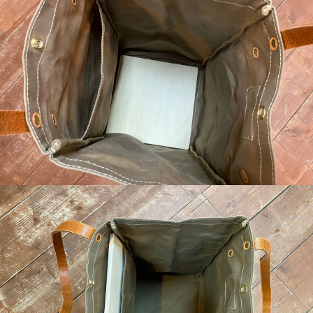
ランタンも持ち運べる!
10号帆布製のトートバッグ
船乗りがその昔、ランタンをトートバッグに入れて運んだこ
とがモチーフのバッグ。素材はパラフィン加工した10号帆布
でポケットは外に3つ、内に1つ
サイズ：24×24×40cm
4mm厚オーストラリアレザーヌメ革ショルダー付き
持ち手を含む縦の長さは65cmなので、肩にかけられます
★
kaziオンライン ジェームストートの記事はこちら
●お取り寄せ商品になります。オーダーメイドの為、在庫が
無い場合は納期が1か月以上かかる場合がございます。すぐ
に入荷できない場合は、改めてご連絡させていただきます