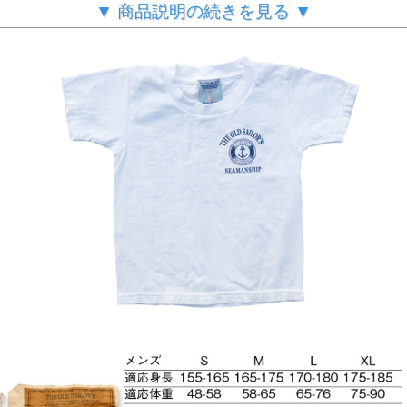
▼ 商品説明の続きを見る ▼
海辺の散歩で着たいThe Old Sailor'sの白Tシャツ
胸元と背中に「The Old Sailor's」の文字がデザインされた白
Tシャツ。海やマリーナを散歩する際に着るのにちょうどい
い1枚
サイズ： S、 M、 L、XL
◎お取り寄せ商品になります。週間以内に入荷できない場合
は、改めてご連絡させていただきます。