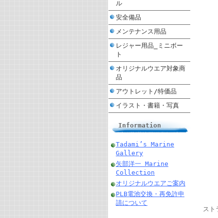
ル
安全備品
メンテナンス用品
レジャー用品_ミニボー
ト
オリジナルウエア対象商
品
アウトレット/特価品
イラスト・書籍・写真
Information
Tadami’s Marine
Gallery
矢部洋一 Marine
Collection
オリジナルウエアご案内
PLB電池交換・再免許申
請について
スト