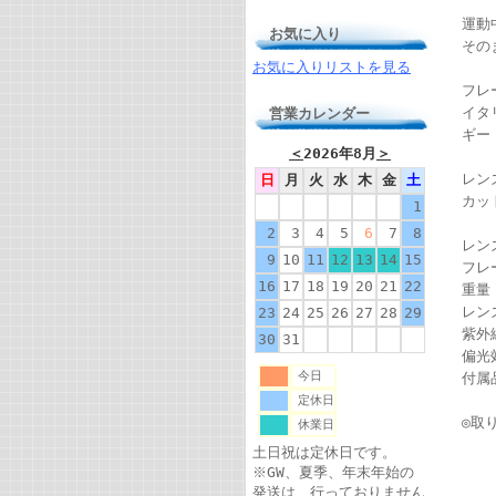
運動
お気に入り
その
お気に入りリストを見る
フレ
イタ
営業カレンダー
ギー
＜
2026年8月
＞
レン
日
月
火
水
木
金
土
カッ
1
2
3
4
5
6
7
8
レン
9
10
11
12
13
14
15
フレ
16
17
18
19
20
21
22
重量
レン
23
24
25
26
27
28
29
紫外
30
31
偏光効
今日
付属
定休日
◎取
休業日
土日祝は定休日です。
※GW、夏季、年末年始の
発送は、行っておりません