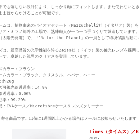
中でも落ちない設計により、しっかり顔にフィットします。また使わないと
まま首からかけることが可能です。
ームは、植物由来のバイオアセテート（Mazzuchelli社（イタリア）製）
リア・ミラノ郊外の工場で、熟練職人が一つ一つ手づくりで製造しています。
（太陽光発電）で、「1% for the Planet」の一員として環境保護活動
ズは、最高品質の光学性能を誇るZeiss社（ドイツ）製の偏光レンズを採用し
トで、卓越した視界のクリアさを実現しています。
ズカラー：ブラウン
ームカラー：ブラック、クリスタル、ハバナ、ハニー
：約28g
ズ可視光線透過率：14.9%
線透過率：0.00%
率：99.29%
品：EVAケース／Microfibreケース＆レンズクリーナー
り寄せ商品です。出荷に1週間以上かかる場合はメールにお知らせいたします
Times（タイムス）／Ro
価格: