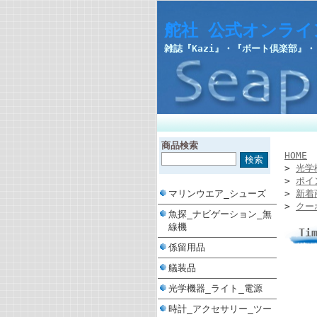
舵社 公式オンライ
雑誌『Kazi』・『ボート倶楽部』
商品検索
HOME
>
光学
>
ポイ
マリンウエア_シューズ
>
新着
>
クー
魚探_ナビゲーション_無
線機
Ti
係留用品
艤装品
光学機器_ライト_電源
時計_アクセサリー_ツー