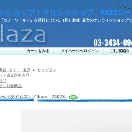
ンショップ｜マリンショップ KAZIシ
・『カヌーワールド』を発行している（株）舵社 直営のオンラインショップ
カートをみる
｜
マイページへログイン
｜
ご利用案内
機器_ライト_電源
>
サングラス
ント還元対象商品
商品
ポン対象商品
mes（タイムス）／Roam 74078