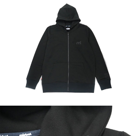
さらりとした肌ざわりのポリエステル100%でありながら、
表面はコットンのようなナチュラルな質感のスウェットフー
ディ。
コットンと比較すると、軽く、吸収した水分が速く乾きま
す。
また、縮みにくく形態安定性にも優れています。
デザインは、肩の収まりが良く、腕を動かしやすい変形ラグ
ランスリーブ。
UVカット機能もあり、程よい肉厚感がありながら軽やかな
素材感なので、長いシーズン活躍するアイテムです。