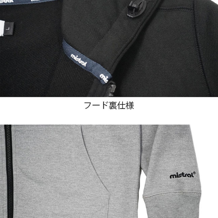
カラー：グレー、ブラック
サイズ：S、M、L、XL
生地：ポリエステル100％（表地）、ポリエステル99％・ポ
リウレタン1％（リブ部分）
◎在庫限り完売です