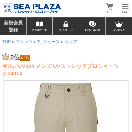
新規会員
登録
TOP
マリンウエア_シューズ
ウエア
>
>
2位
NEW
ギル／UV024 メンズ UVストレッチプロショーツ
☆74014