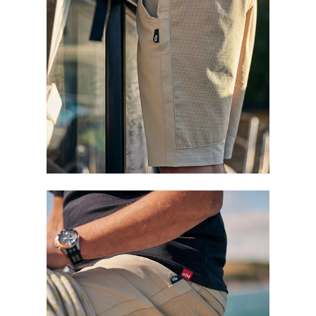
カラー：カーキ、ネイビー
サイズ：S、M、L、XL
※必ずサイズをご確認ください
シェル：ポリエステル92%、ポリウレタン8%
補強：ポリエステル90%、ポリウレタン10%
◎取り寄せ商品です。出荷に1週間以上かかる場合は、メー
ルにてお知らせいたします