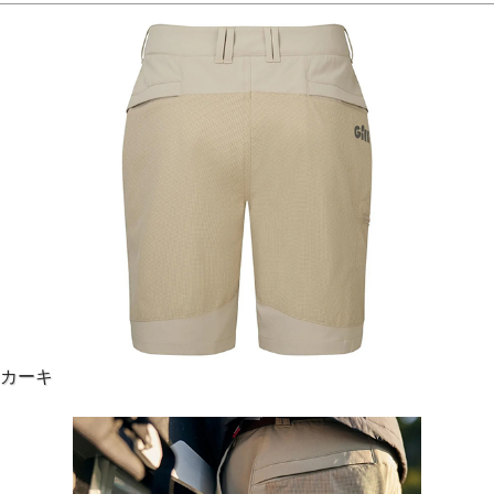
素材にはUPF50+対応の速乾ストレッチ素材が採用され、紫
外線から肌をしっかり保護するとともに、濡れてもすぐ乾い
て快適。
ストレッチは4方向に効いていて、デッキ上でのあらゆる動
きにスムーズに対応します。
また、表面の撥水加工により、雨やしぶきをカード。
そのほか、5つのポケット（薄型のジッパー付きカーゴポケ
カーキ
ット、フラップやジップ付きの後ろポケット、サイドポケッ
ト）や座面（尻部）補強、ウエストのDリングアタッチメン
トなど、細部に至るまで随所に工夫が凝らされています。
夏のセーリングやボーティングにぴったりなショーツです！