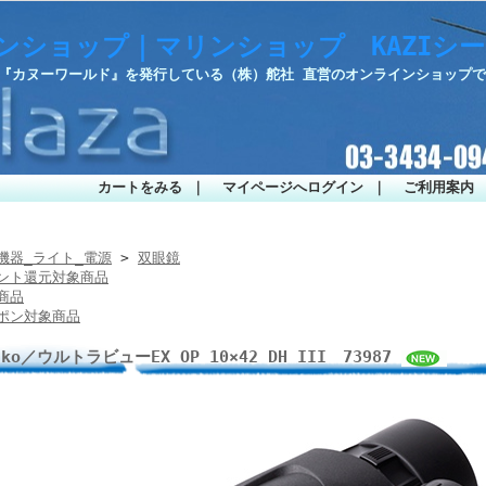
ンショップ｜マリンショップ KAZIシ
・『カヌーワールド』を発行している（株）舵社 直営のオンラインショップ
カートをみる
｜
マイページへログイン
｜
ご利用案内
機器_ライト_電源
>
双眼鏡
ント還元対象商品
商品
ポン対象商品
nko／ウルトラビューEX OP 10×42 DH III 73987