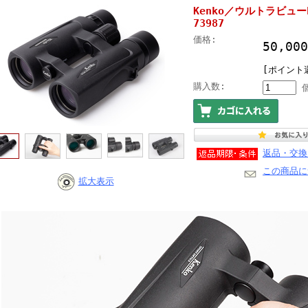
Kenko／ウルトラビューEX
73987
価格:
50,0
[ポイント還
購入数:
返品・交換
この商品に
拡大表示