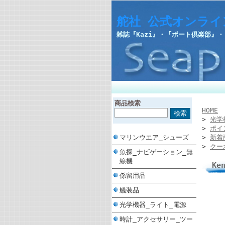
舵社 公式オンライ
雑誌『Kazi』・『ボート倶楽部』
商品検索
HOME
>
光学
>
ポイ
マリンウエア_シューズ
>
新着
>
クー
魚探_ナビゲーション_無
線機
Ke
係留用品
艤装品
光学機器_ライト_電源
時計_アクセサリー_ツー