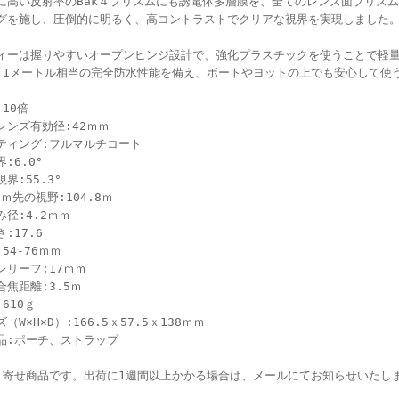
に高い反射率のBak４プリズムにも誘電体多層膜を、全てのレンズ面プリズ
グを施し、圧倒的に明るく、高コントラストでクリアな視界を実現しました
ィーは握りやすいオープンヒンジ設計で、強化プラスチックを使うことで軽
 1メートル相当の完全防水性能を備え、ボートやヨットの上でも安心して使
:10倍
レンズ有効径:42ｍｍ
ティング:フルマルチコート
:6.0°
界:55.3°
0ｍ先の視野:104.8ｍ
み径:4.2ｍｍ
:17.6
54-76ｍｍ
レリーフ:17ｍｍ
合焦距離:3.5ｍ
610ｇ
（W×H×D）:166.5ｘ57.5ｘ138ｍｍ
品:ポーチ、ストラップ
り寄せ商品です。出荷に1週間以上かかる場合は、メールにてお知らせいたし