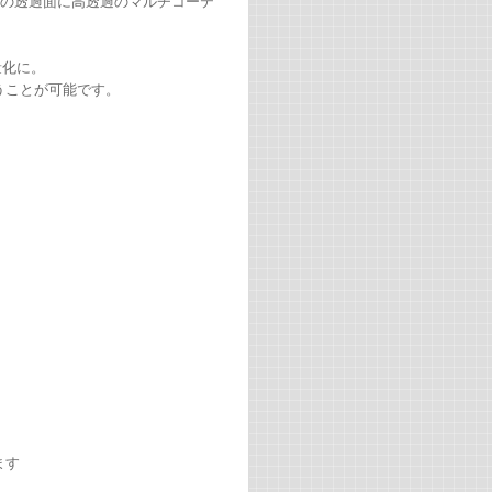
ムの透過面に高透過のマルチコーテ
。
量化に。
うことが可能です。
ます