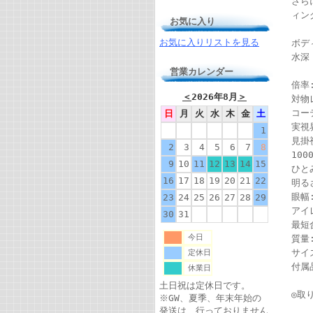
さら
ィン
お気に入り
お気に入りリストを見る
ボデ
水深
営業カレンダー
倍率
＜
2026年8月
＞
対物
コー
日
月
火
水
木
金
土
実視界
1
見掛視
2
3
4
5
6
7
8
100
9
10
11
12
13
14
15
ひと
16
17
18
19
20
21
22
明るさ
眼幅:
23
24
25
26
27
28
29
アイ
30
31
最短
今日
質量:
サイズ
定休日
付属
休業日
土日祝は定休日です。
◎取
※GW、夏季、年末年始の
発送は、行っておりません