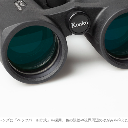
レンズに「ペッツバール方式」を採用。色の誤差や視界周辺のゆがみを抑え