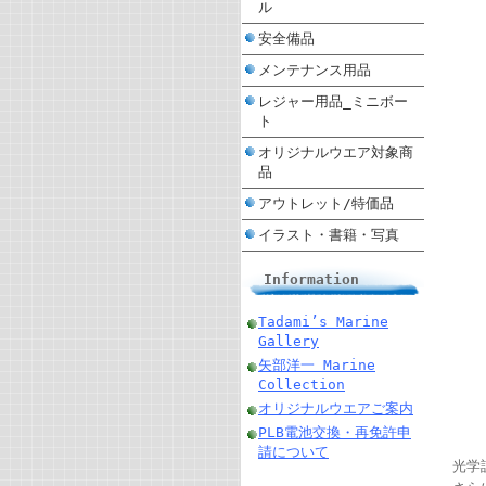
ル
安全備品
メンテナンス用品
レジャー用品_ミニボー
ト
オリジナルウエア対象商
品
アウトレット/特価品
イラスト・書籍・写真
Information
Tadami’s Marine
Gallery
矢部洋一 Marine
Collection
オリジナルウエアご案内
PLB電池交換・再免許申
請について
光学