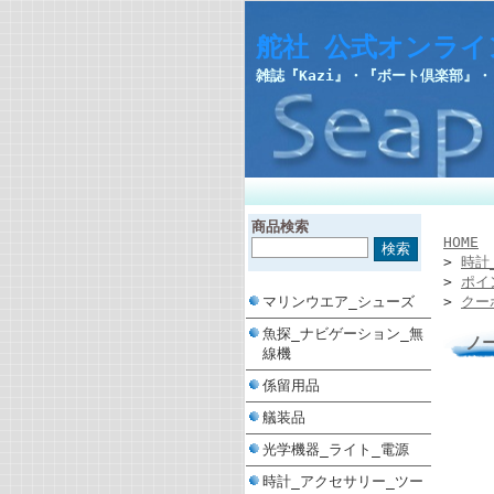
舵社 公式オンライ
雑誌『Kazi』・『ボート倶楽部』
商品検索
HOME
>
時計
>
ポイ
マリンウエア_シューズ
>
クー
魚探_ナビゲーション_無
ノー
線機
係留用品
艤装品
光学機器_ライト_電源
時計_アクセサリー_ツー