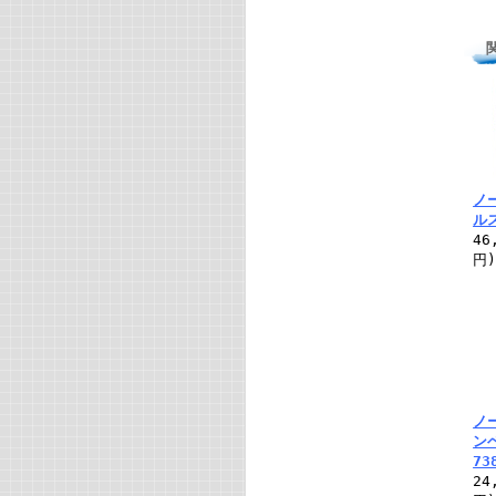
ノ
ル
46
円
ノ
ンベ
73
24