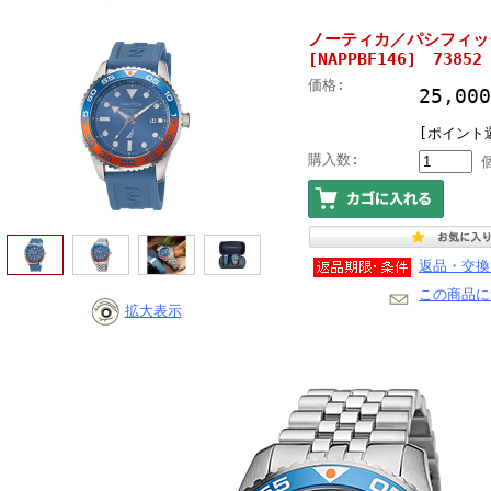
ノーティカ／パシフィッ
[NAPPBF146] 73852
価格:
25,0
[ポイント還
購入数:
返品・交換
この商品に
拡大表示