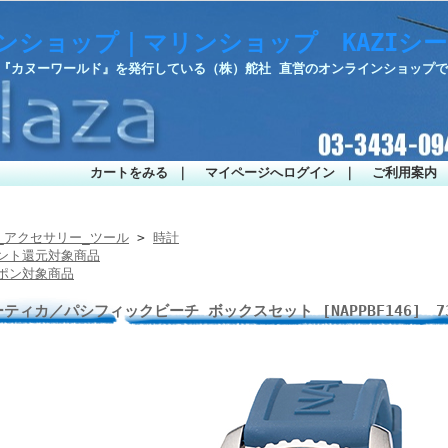
ンショップ｜マリンショップ KAZIシ
・『カヌーワールド』を発行している（株）舵社 直営のオンラインショップ
カートをみる
｜
マイページへログイン
｜
ご利用案内
_アクセサリー_ツール
>
時計
ント還元対象商品
ポン対象商品
ティカ／パシフィックビーチ ボックスセット [NAPPBF146] 73