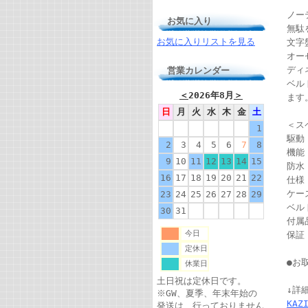
ノー
お気に入り
無駄
お気に入りリストを見る
文字
オー
ディ
営業カレンダー
ベル
＜
2026年8月
＞
ます
日
月
火
水
木
金
土
＜ス
1
駆動
2
3
4
5
6
7
8
機能
9
10
11
12
13
14
15
防水
16
17
18
19
20
21
22
仕様
ケー
23
24
25
26
27
28
29
ベル
30
31
付属
今日
保証
定休日
●お
休業日
土日祝は定休日です。
↓詳
※GW、夏季、年末年始の
KA
発送は、行っておりません