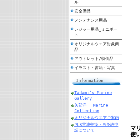
ル
安全備品
メンテナンス用品
レジャー用品_ミニボー
ト
オリジナルウエア対象商
品
アウトレット/特価品
イラスト・書籍・写真
Information
Tadami’s Marine
Gallery
矢部洋一 Marine
Collection
オリジナルウエアご案内
PLB電池交換・再免許申
マ
請について
使