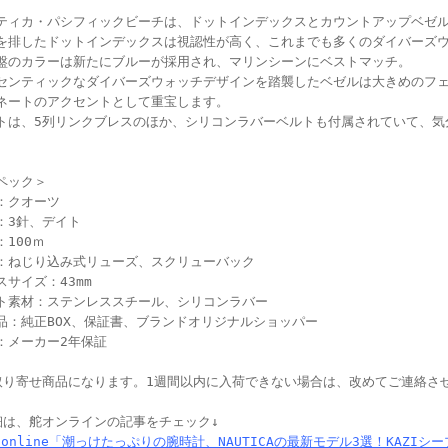
ティカ・パシフィックビーチは、ドットインデックスとカウントアップベゼ
を排したドットインデックスは視認性が高く、これまでも多くのダイバーズ
盤のカラーは新たにブルーが採用され、マリンシーンにベストマッチ。
センティックなダイバーズウォッチデザインを踏襲したベゼルは大きめのフ
ネートのアクセントとして重宝します。
トは、5列リンクブレスのほか、シリコンラバーベルトも付属されていて、気
。
ペック＞
：クオーツ
：3針、デイト
：100ｍ
：ねじり込み式リューズ、スクリューバック
スサイズ：43mm
ト素材：ステンレススチール、シリコンラバー
品：純正BOX、保証書、ブランドオリジナルショッパー
：メーカー2年保証
取り寄せ商品になります。1週間以内に入荷できない場合は、改めてご連絡さ
細は、舵オンラインの記事をチェック↓
ZIonline「潮っけたっぷりの腕時計、NAUTICAの最新モデル3選！KAZI