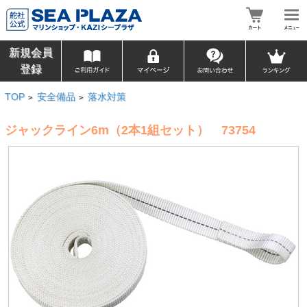
新規会員
登録
TOP
安全備品
落水対策
>
>
ジャックライン6m（2本1組セット） 73754