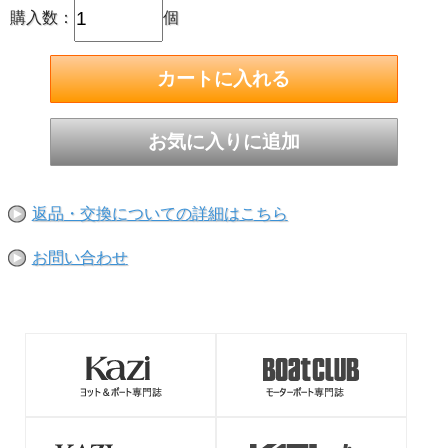
購入数：
個
デッキから海への落水防止
再帰反射付きジャックライン
センターに再帰反射素材が縫い込まれており、夜間でも視認
しやすいジャックラインです。
返品・交換についての詳細はこちら
先端はアイ加工されています。
お問い合わせ
ポリエステル製、幅26mm
・
7ｍ
・
8ｍ
・
9ｍ
・
10ｍ
・
12ｍ
・
14ｍ