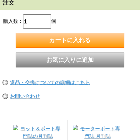
注文
購入数：
個
高強度＆低伸度
耐摩耗性に優れた係留ロープ
強力なHMPE（超高分子量ポリエチレン）製。
返品・交換についての詳細はこちら
摩耗に強いため、自己潤滑性に優れているので、ロープの送
り出しや回収をスムーズに行うことができます
お問い合わせ
サイズ：5mm×50ｍ
破断強度：2,100kg
素材：ポリエチレン
切り売り不可