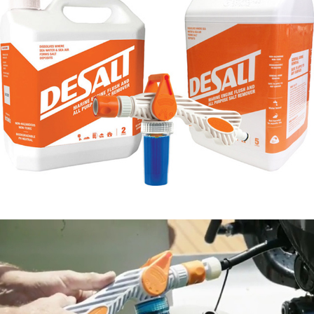
塩分除去＆塩害防止
万能クリーナー
水で薄めて塗るだけで付着した塩分を除去し、塩害から保護
するクリーニング剤。
ボートやヨット、カヤックの洗浄、エンジンの錆の除去にも
使用可能です
2L
ニュージーランド製
5L
、
ディスペンサー
も販売中
●お取り寄せ商品になります。1週間以内に入荷できない場