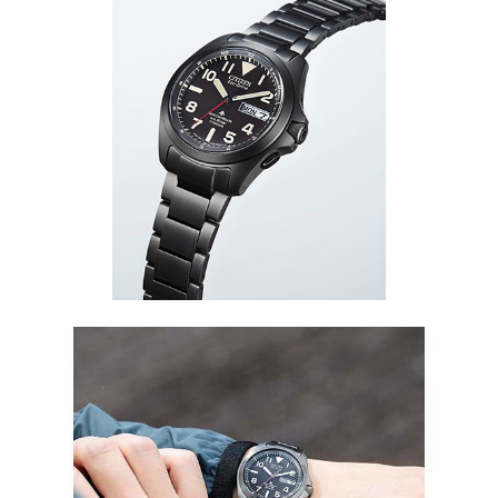
デイ＆デイト機能付き
さびにくいフィールドウオッチ
プロマスター「LANDシリーズ」のエコ・ドライブ電波時
計。
ケースとバンドに、独自のチタニウム加工技術と表面硬化技
術（デュラテクト）を施した素材『スーパーチタニウム』を
採用。ステンレスに比べて40%軽く、5倍以上の表面硬度を
実現しています。
「JIS1種耐磁」「衝撃検知機能」「針自動補正機能」、3つ
の機能を一体化させた独自技術『パーフェックス』が、磁気
や衝撃によって腕時計の針がズレるのを防ぎます。