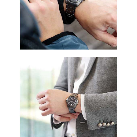
インデックスはアラビア数字を採用することで視認性を高
め、また暗い場所でも見やすい夜光仕様です。
ねじロック式のりゅうずは、文目模様を施したミリタリーテ
イスト仕上げ。シンプルな中にも、さりげないアクセントに
なっています。
スポーツシーンでも、タウンユースでもオススメです。
〈スペック〉
ケース・バンド素材：スーパーチタニウム
ガラス：球面サファイアガラス
ケースサイズ：39mm
ケース厚：11.4mm
機能：耐ニッケルアレルギー、ねじロックりゅうず、夜光
(針＋インデックス)、フィットアジャスター、エコ・ドライ
ブ