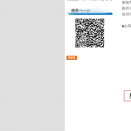
耐衝撃
動作
携帯ページ
保存
●お