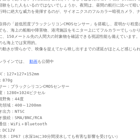
経験をした人もいるのではないでしょうか。夜間は、昼間の航行に比べて暗
行時に絶大な威力を発揮するのが、サイオニクスのフルカラー暗視カメラ、
取得の「超低照度ブラックシリコンCMOSセンサー」を搭載し、星明かり程度の
でも、海上の船舶や障害物、港湾施設をモニター上にてフルカラーでしっか
に、150メートル先の人間大の対象物を確認できる視認性能も備えています。
のも海上では実用的。
の動きが滑らかで、映像を捉えてから映し出すまでの遅延がほとんど感じら
ンラインでは、
動画
も公開中
：127×127×152mm
870g
サー：ブラックシリコンCMOSセンサー
度：1280×1024ピクセル
視野角：44度
領域：400～1200mm
オ出力：NTSC
接続：SMA/BNC/RCA
信：WiFi＋Bluetooth
DC12V
防水：IP67（水深1mに30分間浸水しても有害な影響を受けない）