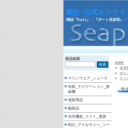
舵社 公式オンライ
雑誌『Kazi』・『ボート倶楽部』
商品検索
HOME
>
光学
>
ポイ
マリンウエア_シューズ
>
クー
魚探_ナビゲーション_無
サ
線機
係留用品
艤装品
光学機器_ライト_電源
時計_アクセサリー_ツー