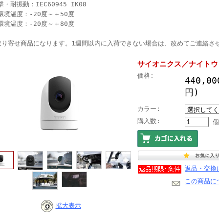
・耐振動：IEC60945 IK08
環境温度：‐20度～＋50度
環境温度：‐20度～＋80度
取り寄せ商品になります。1週間以内に入荷できない場合は、改めてご連絡さ
サイオニクス／ナイトウェ
価格:
440,0
円)
カラー:
購入数:
個
返品・交換
この商品に
拡大表示