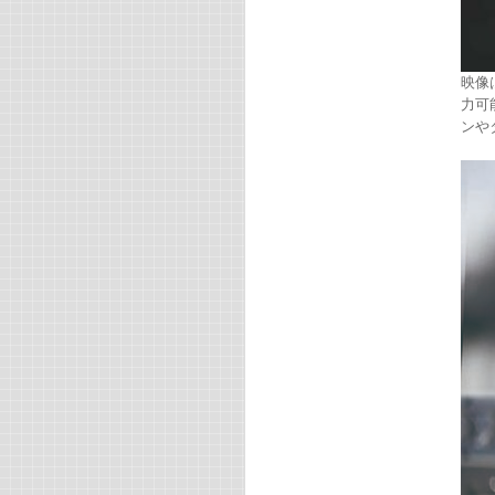
映像
力可
ンや