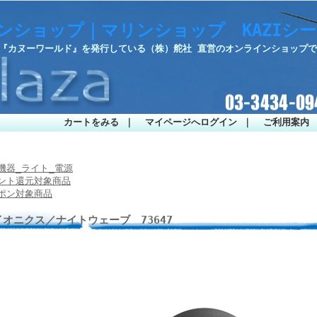
ンショップ｜マリンショップ KAZIシ
・『カヌーワールド』を発行している（株）舵社 直営のオンラインショップ
カートをみる
｜
マイページへログイン
｜
ご利用案内
機器_ライト_電源
ント還元対象商品
ポン対象商品
イオニクス／ナイトウェーブ 73647