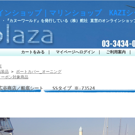
インショップ｜マリンショップ KAZI
部』・『カヌーワールド』を発行している（株）舵社 直営のオンラインショッ
カートをみる
｜
マイページへログイン
｜
ご利用案内
｜
E
艤装品
>
ボートカバー_オーニング
クーポン対象商品
広谷商店／船底シート SSタイプ ※☆73524