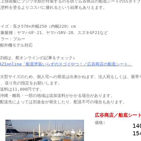
海上係留艇にフジツボ類が付着するのを防ぐ広谷商店の船底シートのSSタイ
底塗料を塗るよりコスパに優れるという結果もありえます。
イズ：長さ570×外幅250（内幅220）cm
象艇種：ヤマハUF-21、ヤマハSRV-20、スズキGF21など
カラー：ブルー
※船外機モデル対応
↓詳細は、舵オンラインの記事をチェック↓
KAZIonline「船底塗装いらずのスゴイやつ！／広谷商店の船底シート」
※大型サイズのため、個人宅への発送は出来かねます。法人宛もしくは、最寄
て、送り先の指定をお願いします。
送料は11,000円です。
※沖縄・離島・一部の地域は追加送料がかかる場合があります。
※配送先によっては別途金が発生したり、配送不可の場合もあります。
広谷商店／船底シート
価格:
14
15