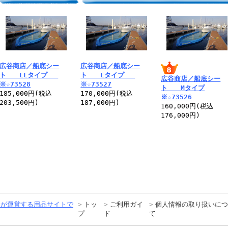
広谷商店／船底シー
広谷商店／船底シー
ト LLタイプ
ト Lタイプ
広谷商店／船底シー
※☆73528
※☆73527
ト Mタイプ
185,000円(税込
170,000円(税込
※☆73526
203,500円)
187,000円)
160,000円(税込
176,000円)
トッ
ご利用ガイ
個人情報の取り扱いにつ
プ
ド
て