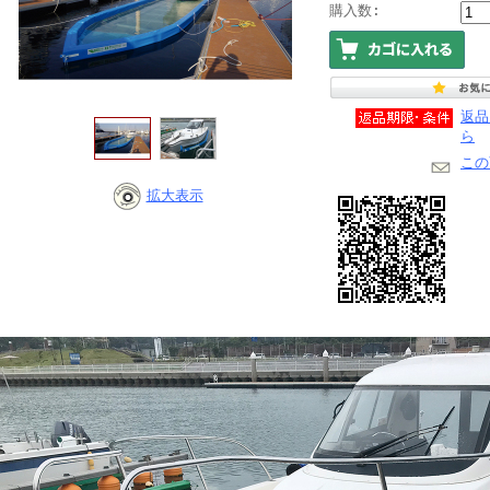
購入数:
返品
ら
この
拡大表示