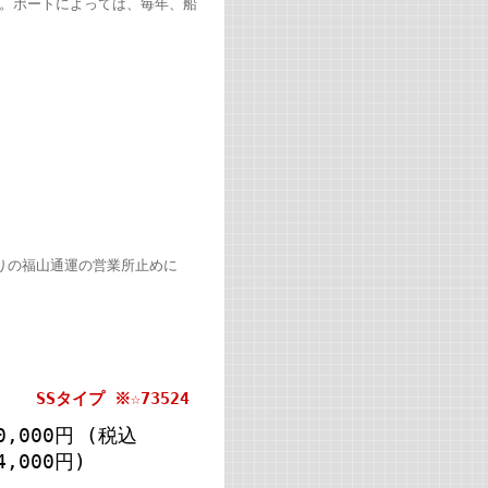
プ。ボートによっては、毎年、船
りの福山通運の営業所止めに
 SSタイプ ※☆73524
0,000円
(税込
4,000円)