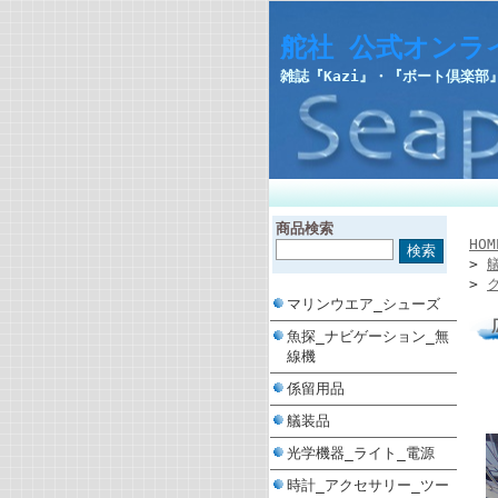
舵社 公式オンラ
雑誌『Kazi』・『ボート倶楽
商品検索
HOM
>
>
マリンウエア_シューズ
魚探_ナビゲーション_無
線機
係留用品
艤装品
光学機器_ライト_電源
時計_アクセサリー_ツー