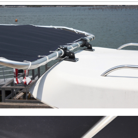
さまざまなボートに対応! 頑丈なデッキトップ（L）
マリングレードのアルミパイプとナイロンパーツで構成され
る丈夫なデッキトップ。
オーニングシートは、撥水加工を施したヘビーデューティー
生地を採用。
サイズ：L2150xW2150xH2050mm
デッキ取付幅：～約2650mm