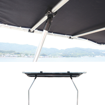
トップ取付幅：～約2050mm
※デッキ取付用ネジ（ベースマウント）は付属していませ
ん。
※取付ネジ穴（φ6.5mm）に合うネジをご用意ください。
代引き発送不可。
送料は9,000円です。
S
、
M
も販売中です
↓詳細は、舵オンラインの記事をチェック↓
KAZIonline「酷暑を乗り切れ！／日陰を作って船上を快適
に！！」