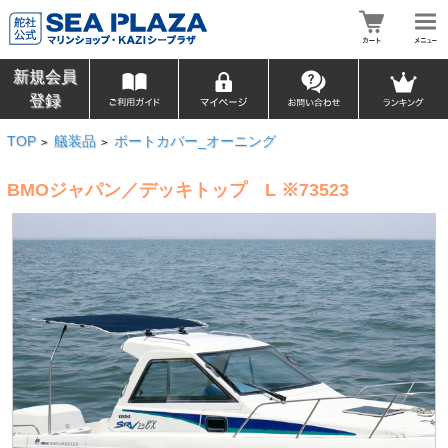
新規会員
登録
TOP
艤装品
ボートカバー_オーニング
>
>
BMOジャパン／デッキトップ L ※73523