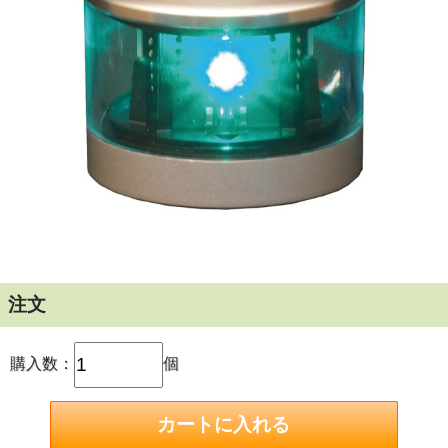
消費電力が少なく、 寿命の長い航海灯シリーズ
DC10～30Vのワイド電源に対応、安定化回路内蔵で電圧変
動を完全に吸収し、安定して発光する。
従来のφ50サイズ小型船舶用航海灯（中心から取付穴までの
距離25mm、取付穴3個）に
取付互換性があり、そのまま交換可能。
すべての部品が信頼の日本製
注文
サイズ：φ68×56mm ／ 取付穴：φ5.5 ×3（径50mm）／ 質
購入数：
個
量：200g ／規格：船灯型式承認基準/JIS F 0812 ／ 国交省型
式承認取得品／ NAUTILIGHT
NAUTILIGHT LED航海灯シリーズ