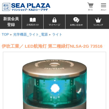
新規会員
登録
TOP
光学機器_ライト_電源
ライト
>
>
伊吹工業／ LED航海灯 第二種緑灯NLSA-2G 73516