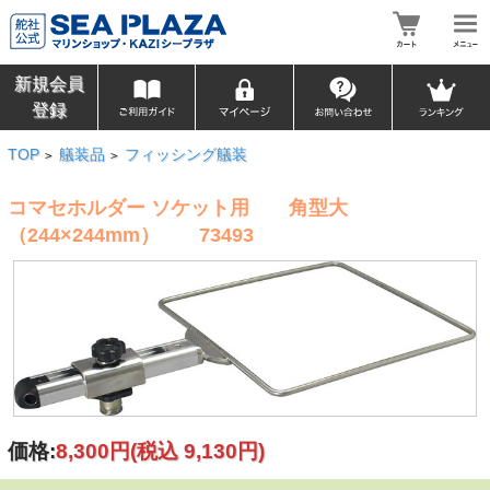
新規会員
登録
TOP
艤装品
フィッシング艤装
>
>
コマセホルダー ソケット用 角型大
（244×244mm） 73493
価格:
8,300円
(税込 9,130円)