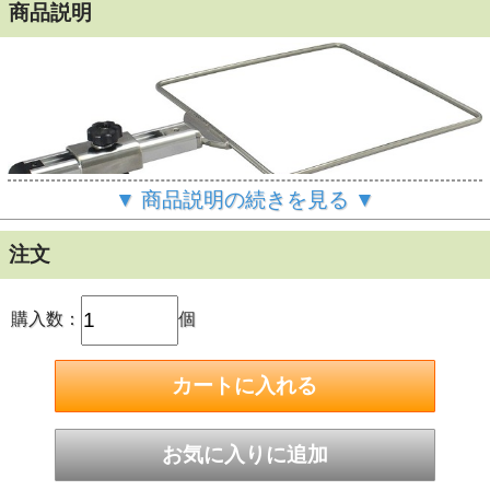
商品説明
▼ 商品説明の続きを見る ▼
コマセを入れたバケツは船外にセットしてキレイに
注文
（角型大）
購入数：
個
ステップレールベースにはめて使えば、船内向きにも船外向
きにも設置可能。
バケツをセットして使えば、エサ釣りも汚れずきれいにでき
ます
※サイズ：244mm ×244mm（角型大）／アーム長：177mm