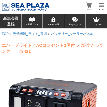
新規会員
登録
TOP
光学機器_ライト_電源
バッテリー_ソーラーパネル
>
>
エバーブライト／ACコンセント2個付 メガパワーバ
ンク 73421