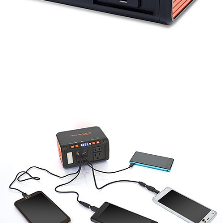
大容量でも小型軽量 収納や移動も簡単便利
パソコン、小型家電製品が使用可能な
24000mAhのポータブル電源
サイズ：144×77×105mm ／重量：1030g／充電可能回数：
約500回／材質：ABS
●お取り寄せ品になります。1週間以内に入荷できない場合
は、改めてご連絡させていただきます。