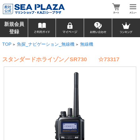
新規会員
登録
TOP
魚探_ナビゲーション_無線機
無線機
>
>
スタンダードホライゾン／SR730 ☆73317