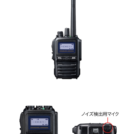
出力5Wが頼もしい
デジタル簡易無線機
2マイク式の強力なノイズキャンセリング機能を持つ5Wモデ
ル。最大約16時間の運用が可能な大容量電池パックを標準装
備。
本体サイズ：91.5×55.8×29.4mm
重量：約237g
送信出力：5W/2.5W/1W
秘話コード：32.767通り
ユーザーコード：512通り
チャンネル数：30ch
防塵・防水性能：IP68