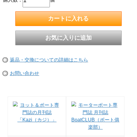
チークの洗浄に特化した
粉末チーククリーナー
チーク材のやわらかい部分を傷めにくく、しっかり汚れを落
返品・交換についての詳細はこちら
とします。
お問い合わせ
洗浄後そのまま海に流しても環境に悪影響を与えない材料を
使用しています。
水またはお湯で溶かし、濡れたチークデッキに散布、柔らか
めのブラシで木目に直角に軽くこすり、泡立ってきたら5 ～
10 分置きます。
泡によごれが浮き上がってきたら、さらに軽くこすって洗い
流します