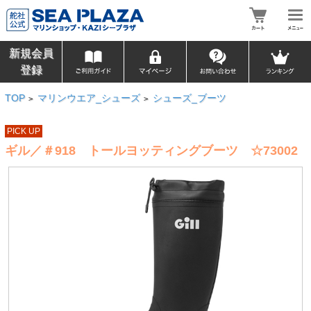
新規会員
登録
TOP
マリンウエア_シューズ
シューズ_ブーツ
>
>
PICK UP
ギル／＃918 トールヨッティングブーツ ☆73002