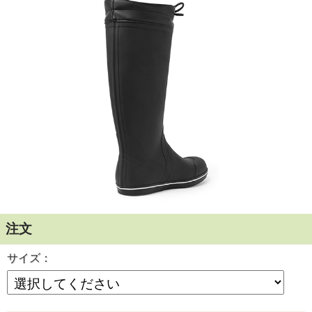
デッキ上のグリップ力は最高滑りにくいレーザーカッ
トソール
ナチュラルラバー素材製のノンスリップデッキブーツ。
内側はクイックドライのポリエステルで、ブーツトップには
磨耗防止のゴム加工が施されています
注文
サイズ：25.0cm（39）～29.0cm（47）（5mm刻み）
※納期が 1カ月ほどかかる場合があります
サイズ：
●お取り寄せ品になります。1週間以内に入荷できない場合
は、改めてご連絡させていただきます。