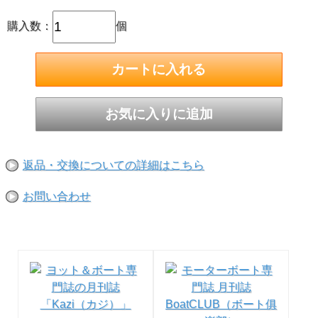
購入数：
個
大きめスマホをケース付でも
余裕で収納できる便利なヤツ
#358より一回り大きいサイズで、大きめのスマホを耐衝撃
返品・交換についての詳細はこちら
ケースに入れたままの状態で収納できる。もちろんそのまま
通話や写真撮影も可能です！
お問い合わせ
色：クールグレイ
サイズ：125×200mm（外寸）
※ご使用前にお風呂等で水漏れのチェックをしてください。
水漏れによる収納機器等の故障に対する補償は出来ませんの
で予めご了承ください