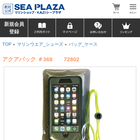
新規会員
登録
TOP
マリンウエア_シューズ
バッグ_ケース
>
>
アクアパック ＃368 72802