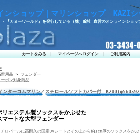
インショップ｜マリンショップ KAZI
部』・『カヌーワールド』を発行している（株）舵社 直営のオンラインショッ
カートをみる
｜
マイページへログイン
｜
ご利用案内
｜
E
係留用品
>
フェンダー
クーポン対象商品
インターコムマリン／スチロールソフトカバー付 K200(φ560×92
ポリエステル製ソックスをかぶせた
スマートな大型フェンダー
スチロバールに高耐久の国産UVシートとその上から約1cm厚のソックスをか