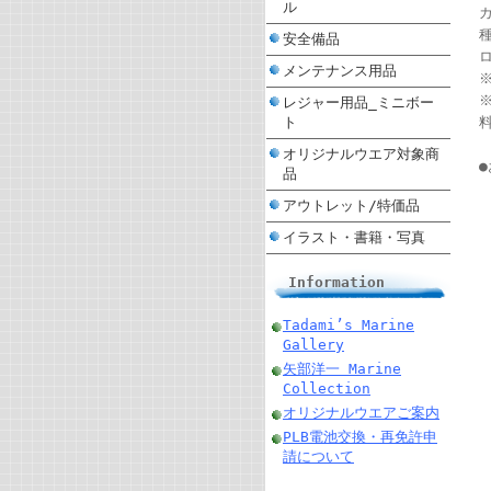
ル
種
安全備品
メンテナンス用品
レジャー用品_ミニボー
ト
オリジナルウエア対象商
品
アウトレット/特価品
イラスト・書籍・写真
Information
Tadami’s Marine
Gallery
矢部洋一 Marine
Collection
オリジナルウエアご案内
PLB電池交換・再免許申
請について