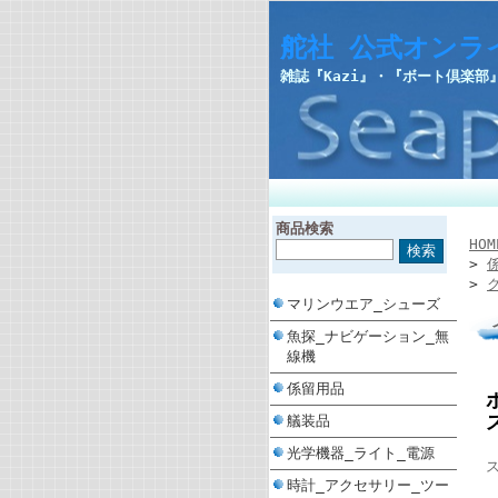
舵社 公式オンラ
雑誌『Kazi』・『ボート倶楽
商品検索
HOM
>
>
マリンウエア_シューズ
魚探_ナビゲーション_無
線機
係留用品
艤装品
光学機器_ライト_電源
時計_アクセサリー_ツー