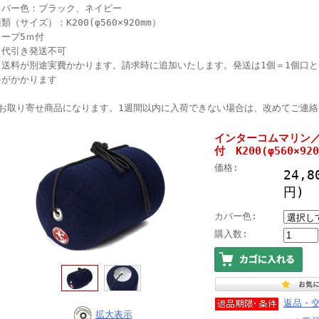
カバー色：ブラック、ネイビー
類（サイズ）：K200(φ560×920mm）
ロープ5ｍ付
※代引き発送不可
※送料が別途実費かかります。請求時に追加いたします。発送は1個＝1個口と
料がかかります
●お取り寄せ商品になります。1週間以内に入荷できない場合は、改めてご連
インターコムマリン
付 K200(φ560×9
価格:
24,8
円)
カバー色:
購入数:
返品・
拡大表示