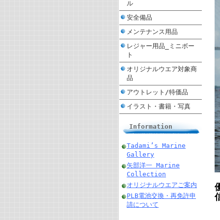
ル
安全備品
メンテナンス用品
レジャー用品_ミニボー
ト
オリジナルウエア対象商
品
アウトレット/特価品
イラスト・書籍・写真
Information
Tadami’s Marine
Gallery
矢部洋一 Marine
Collection
オリジナルウエアご案内
PLB電池交換・再免許申
請について