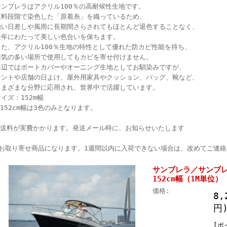
サンブレラはアクリル100％の高耐候性生地です。
原料段階で染色した「原着糸」を織っているため、
強い日差しや風雨に長期間さらされてもほとんど退色することなく、
長年にわたって美しい色合いを保ちます。
また、アクリル100％生地の特性として優れた防カビ性能を持ち、
湿気の多い場所で使用してもカビを寄せ付けません。
海辺ではボートカバーやオーニング生地としてお馴染みですが、
テントや店舗の日よけ、屋外用家具やクッション、バッグ、靴など、
さまざまな分野に応用され、世界中で活躍しています。
イズ：152m幅
※152cm幅は3色のみとなります。
※送料が実費かかります。発送メール時に、お知らせいたします
●お取り寄せ商品になります。1週間以内に入荷できない場合は、改めてご連
サンブレラ／サンブ
152cm幅（1M単位） 
価格:
8,
円
[ポ