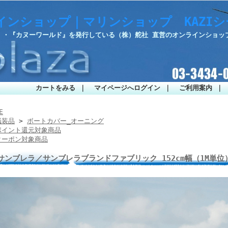
インショップ｜マリンショップ KAZI
部』・『カヌーワールド』を発行している（株）舵社 直営のオンラインショッ
カートをみる
｜
マイページへログイン
｜
ご利用案内
｜
E
艤装品
>
ボートカバー_オーニング
ポイント還元対象商品
クーポン対象商品
サンブレラ／サンブレラブランドファブリック 152cm幅（1M単位）