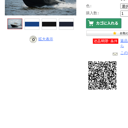
色:
購入数:
拡大表示
返品
ら
この