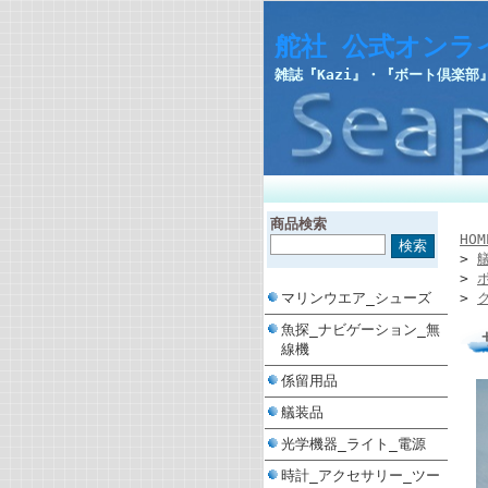
舵社 公式オンラ
雑誌『Kazi』・『ボート倶楽
商品検索
HOM
>
>
マリンウエア_シューズ
>
魚探_ナビゲーション_無
線機
係留用品
艤装品
光学機器_ライト_電源
時計_アクセサリー_ツー