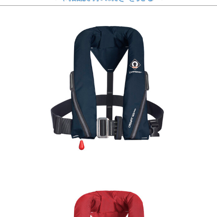
体へのフィット感が抜群
股ひも付きの自動膨張式
水分感知タイプの補助機能自動膨張式ジャケット。
3Dデザインを採用し、身体へのフィット感が大幅に向上、
日本のライフジャケットよりも大きな約16kgの浮力を持
ち、安全性もアップしています。
●お取り寄せ品になります。1週間以内に入荷できない場合
は、改めてご連絡させていただきます。
※注文を受けてから、空気の確認等の作業を行うため、入荷