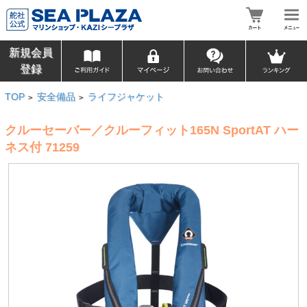
新規会員
登録
TOP
安全備品
ライフジャケット
>
>
クルーセーバー／クルーフィット165N SportAT ハー
ネス付 71259