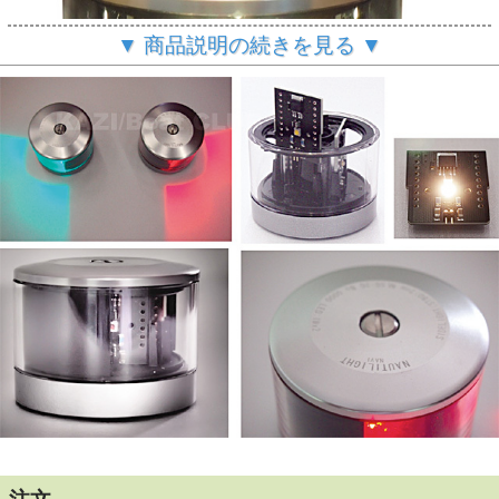
▼ 商品説明の続きを見る ▼
消費電力が少なく、 寿命の長い航海灯シリーズ
DC10～30Vのワイド電源に対応、安定化回路内蔵で電圧変
動を完全に吸収し、安定して発光する。
従来のφ50サイズ小型船舶用航海灯（中心から取付穴までの
距離25mm、取付穴3個）に