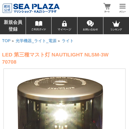
新規会員
登録
TOP
光学機器_ライト_電源
ライト
>
>
LED 第三種マスト灯 NAUTILIGHT NLSM-3W
70708