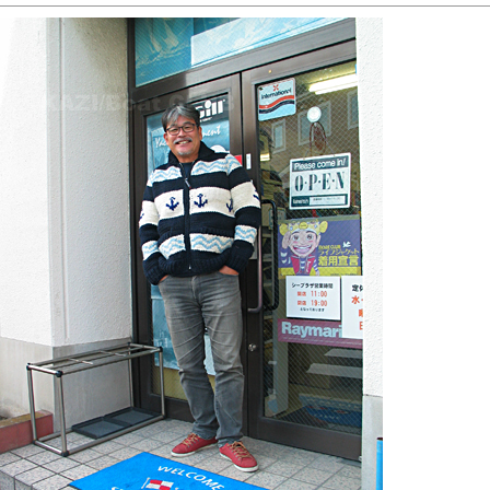
あなたの愛艇の名前で
オリジナルマットを制作します
愛艇の名前のが入ったオリジナルマットを制作致します！
マットは原糸から染色したポリエステル素材を使い、耐候
性、耐水性は抜群。
進水式や新居のプレゼントにもぴったり。納期は約2 ～ 3週
間です