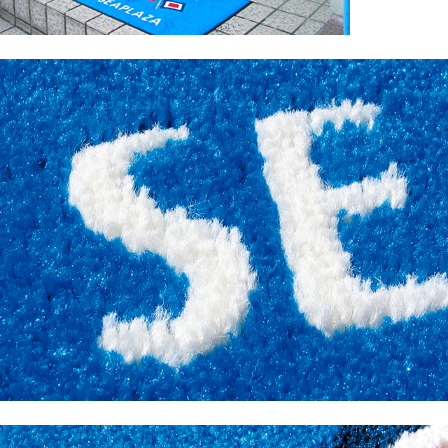
文字数：上下各13文字 ※写真の「WELCOME」
「SEAPLAZA」は一例です
サイズ：50×80cm
※印刷物のため、実際の商品と色が違っている場合がありま
す。
オーダー品のため、ご返品は受付できません。
色を確認したい場合は、あらかじめ色見本をご請求ください
●お取り寄せ品になります。制作に2～3週間かかります。そ
れよりも遅くなる場合は、改めてご連絡させていただきま
す。