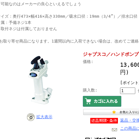
け可能なのはメーカーの良心といえるでしょう
イズ：奥行473×幅416×高さ330mm／吸水口径：19mm（3/4”）／排水口径：
付属：予備ネジ1本
※取付ネジは付属しておりません
●お取り寄せ商品になります。1週間以内に入荷できない場合は、改めてご連
ジャブスコ／ハンドポンプア
価格:
13,6
円)
[ポイント
購入数:
拡大表示
返品・交
この商品