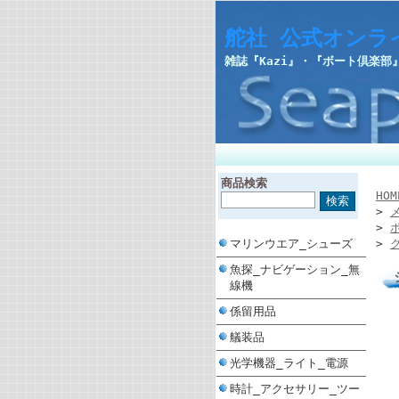
舵社 公式オンラ
雑誌『Kazi』・『ボート倶楽
商品検索
HOM
>
>
マリンウエア_シューズ
>
魚探_ナビゲーション_無
線機
係留用品
艤装品
光学機器_ライト_電源
時計_アクセサリー_ツー