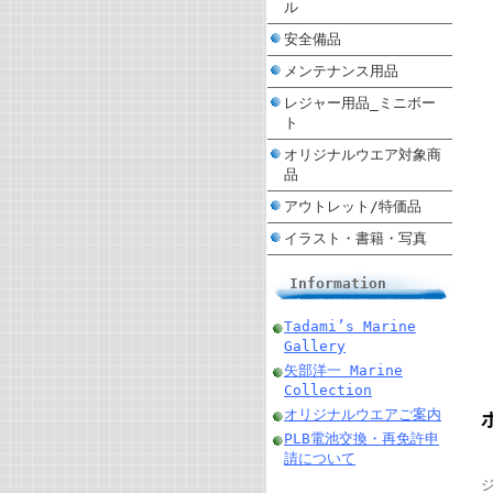
ル
安全備品
メンテナンス用品
レジャー用品_ミニボー
ト
オリジナルウエア対象商
品
アウトレット/特価品
イラスト・書籍・写真
Information
Tadami’s Marine
Gallery
矢部洋一 Marine
Collection
オリジナルウエアご案内
PLB電池交換・再免許申
請について