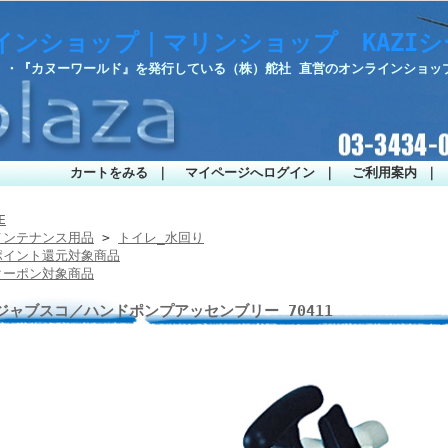
インショップ｜マリンショップ KAZI
部』・『カヌーワールド』を発行している（株）舵社 直営のオンラインショッ
カートをみる
｜
マイページへログイン
｜
ご利用案内
｜
E
メンテナンス用品
>
トイレ_水回り
ポイント還元対象商品
クーポン対象商品
ジャブスコ／ハンドポンプアッセンブリー 70411