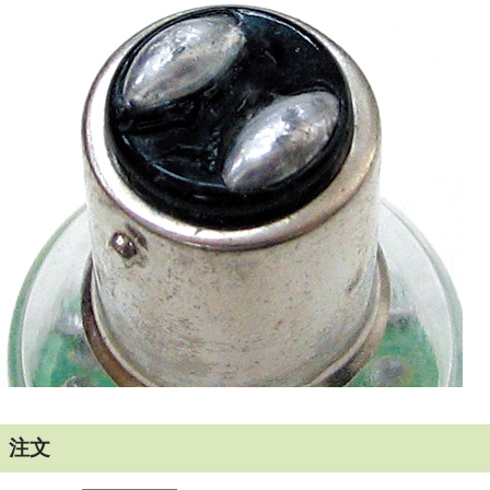
サイズ：φ34×68mm
ベヨネットダブル接点
※船検には対応しません
在庫限りで完売です
注文