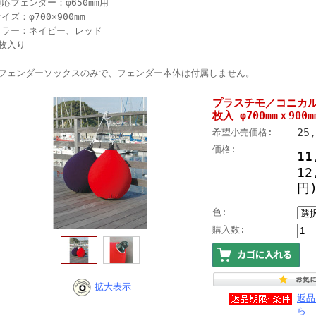
応フェンダー：φ650mm用
イズ：φ700×900mm
カラー：ネイビー、レッド
1枚入り
●フェンダーソックスのみで、フェンダー本体は付属しません。
プラスチモ／コニカ
枚入 φ700mmｘ900m
25
希望小売価格:
価格:
11
12
円
色:
購入数:
拡大表示
返品
ら