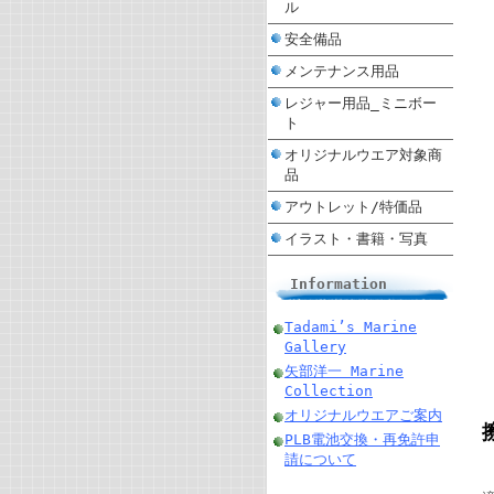
ル
安全備品
メンテナンス用品
レジャー用品_ミニボー
ト
オリジナルウエア対象商
品
アウトレット/特価品
イラスト・書籍・写真
Information
Tadami’s Marine
Gallery
矢部洋一 Marine
Collection
オリジナルウエアご案内
PLB電池交換・再免許申
請について