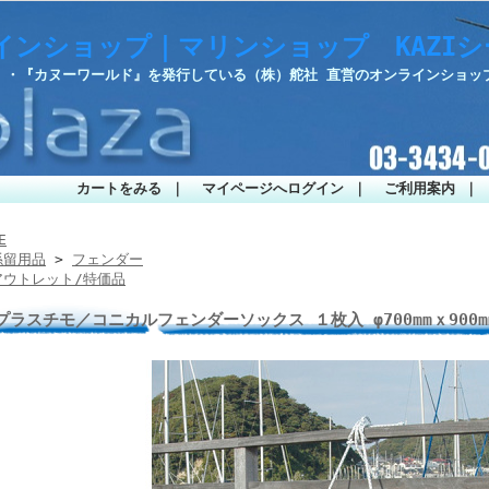
インショップ｜マリンショップ KAZI
部』・『カヌーワールド』を発行している（株）舵社 直営のオンラインショッ
カートをみる
｜
マイページへログイン
｜
ご利用案内
｜
E
係留用品
>
フェンダー
アウトレット/特価品
プラスチモ／コニカルフェンダーソックス １枚入 φ700mmｘ900mm