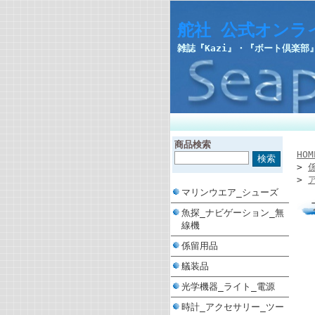
舵社 公式オンラ
雑誌『Kazi』・『ボート倶楽
商品検索
HOM
>
>
マリンウエア_シューズ
魚探_ナビゲーション_無
線機
係留用品
艤装品
光学機器_ライト_電源
時計_アクセサリー_ツー