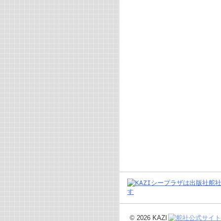
©
2026 KAZI