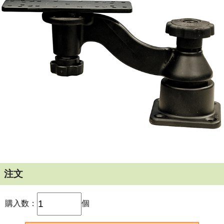
縦パイプ取り付けも可能／ベースサイズ：15.8×5cm／アー
ム長：15.3cm
注文
購入数：
個