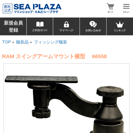
新規会員
登録
TOP
艤装品
フィッシング艤装
>
>
RAM スイングアームマウント横型 66558