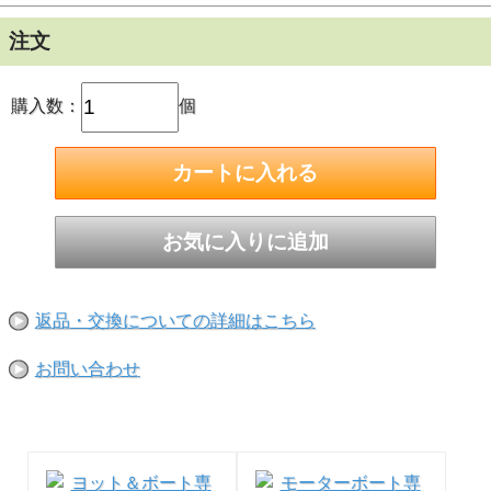
注文
購入数：
個
各種サイズの魚探に対応、アーム付き魚探マウント
返品・交換についての詳細はこちら
アーム両端のノブを緩めることで回転し、位置調整ができま
す（上下不可）。
お問い合わせ
5 型～ 8.4型、そして機種によっては10.4型の魚探に対応し
ます
※ベースサイズ：縦124×横101mm ／全高：約215mm ／ア