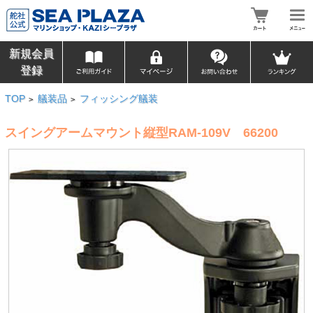
新規会員
登録
TOP
艤装品
フィッシング艤装
>
>
スイングアームマウント縦型RAM-109V 66200