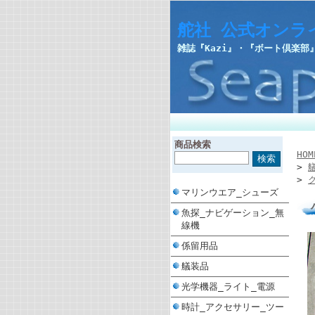
舵社 公式オンラ
雑誌『Kazi』・『ボート倶楽
商品検索
HOM
>
>
マリンウエア_シューズ
魚探_ナビゲーション_無
線機
係留用品
艤装品
光学機器_ライト_電源
時計_アクセサリー_ツー