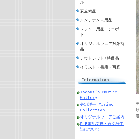
ル
安全備品
メンテナンス用品
レジャー用品_ミニボー
ト
オリジナルウエア対象商
品
アウトレット/特価品
イラスト・書籍・写真
Information
Tadami’s Marine
Gallery
矢部洋一 Marine
Collection
適
オリジナルウエアご案内
PLB電池交換・再免許申
請について