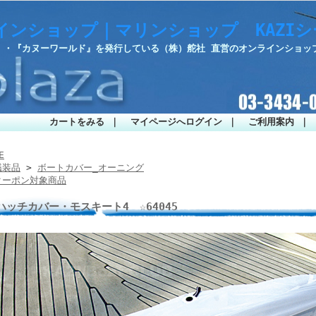
インショップ｜マリンショップ KAZI
部』・『カヌーワールド』を発行している（株）舵社 直営のオンラインショッ
カートをみる
｜
マイページへログイン
｜
ご利用案内
｜
E
艤装品
>
ボートカバー_オーニング
クーポン対象商品
ハッチカバー・モスキート4 ☆64045