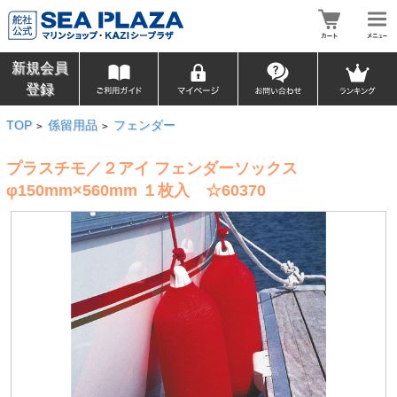
新規会員
登録
TOP
係留用品
フェンダー
>
>
プラスチモ／２アイ フェンダーソックス
φ150mm×560mm １枚入 ☆60370