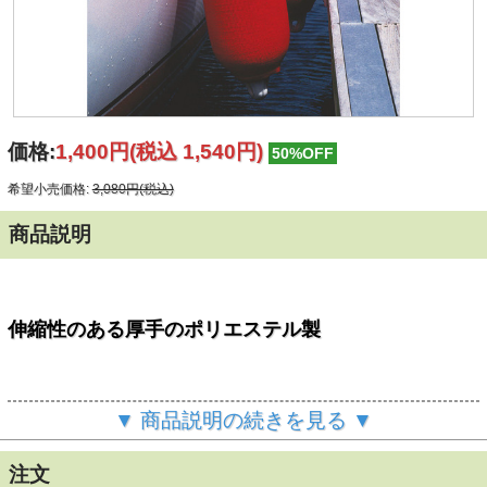
価格:
1,400円
(税込 1,540円)
50%OFF
希望小売価格:
3,080円(税込)
商品説明
伸縮性のある厚手のポリエステル製
PLASTIMO
▼ 商品説明の続きを見る ▼
サイズ：φ150mmx560mm
カラー：ブラック、レッド、ネイビー
注文
1枚入り