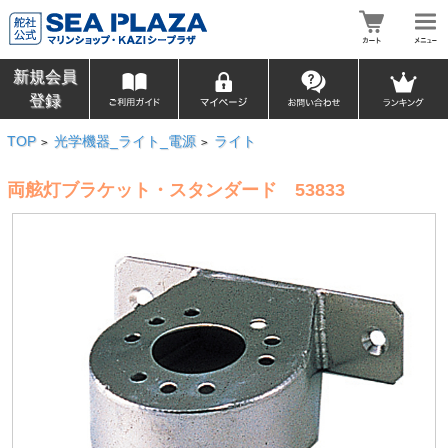
新規会員
登録
TOP
光学機器_ライト_電源
ライト
>
>
両舷灯ブラケット・スタンダード 53833