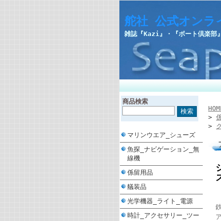
舵社 公式オンラ
雑誌『Kazi』・『ボート倶楽
商品検索
HOM
>
>
マリンウエア_シューズ
魚探_ナビゲーション_無
線機
係留用品
艤装品
光学機器_ライト_電源
時計_アクセサリー_ツー