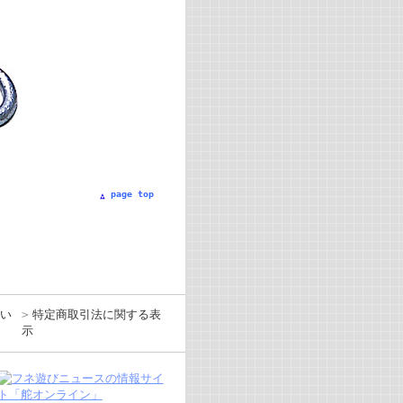
page top
い
特定商取引法に関する表
示