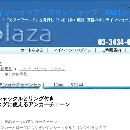
インショップ｜マリンショップ KAZI
部』・『カヌーワールド』を発行している（株）舵社 直営のオンラインショッ
カートをみる
｜
マイページへログイン
｜
ご利用案内
｜
E
係留用品
>
ロープ_クリート_チェーン
クーポン対象商品
アンカーチェーンセット 11mm ☆53144
シャックルとリング付き
スグに使えるアンカーチェーン
鉄、亜鉛メッキのアンカーチェーン。
アンカーとロープにつなぎやすいシャックルとリング付きなので、