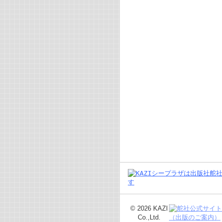
©
2026 KAZI
Co.,Ltd.