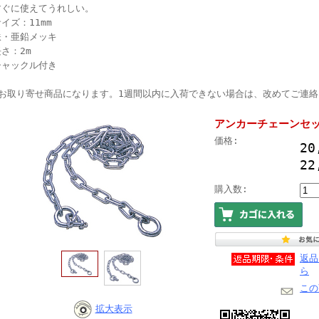
すぐに使えてうれしい。
イズ：11mm
鉄・亜鉛メッキ
さ：2m
シャックル付き
●お取り寄せ商品になります。1週間以内に入荷できない場合は、改めてご連
アンカーチェーンセット
価格:
2
22
購入数:
返品
ら
この
拡大表示