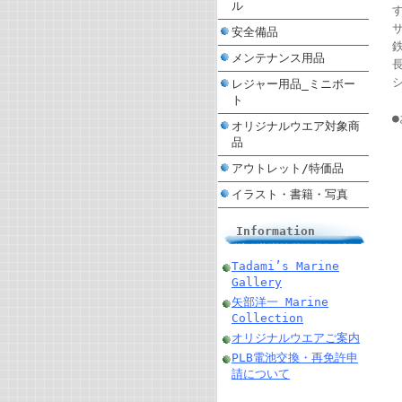
ル
サ
安全備品
メンテナンス用品
長
レジャー用品_ミニボー
ト
オリジナルウエア対象商
品
アウトレット/特価品
イラスト・書籍・写真
Information
Tadami’s Marine
Gallery
矢部洋一 Marine
Collection
オリジナルウエアご案内
PLB電池交換・再免許申
請について