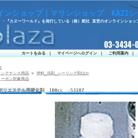
インショップ｜マリンショップ KAZI
部』・『カヌーワールド』を発行している（株）舵社 直営のオンラインショッ
カートをみる
｜
マイページへログイン
｜
ご利用案内
｜
E
メンテナンス用品
>
塗料_洗剤_シーリング剤ほか
クーポン対象商品
ポリエステル用硬化剤 100cc ☆53107