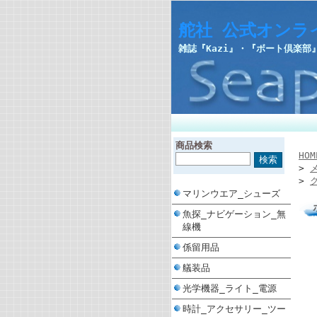
舵社 公式オンラ
雑誌『Kazi』・『ボート倶楽
商品検索
HOM
>
>
マリンウエア_シューズ
魚探_ナビゲーション_無
線機
係留用品
艤装品
光学機器_ライト_電源
時計_アクセサリー_ツー