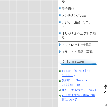
ル
安全備品
メンテナンス用品
レジャー用品_ミニボー
ト
オリジナルウエア対象商
品
アウトレット/特価品
イラスト・書籍・写真
Information
Tadami’s Marine
Gallery
矢部洋一 Marine
Collection
オリジナルウエアご案内
PLB電池交換・再免許申
請について