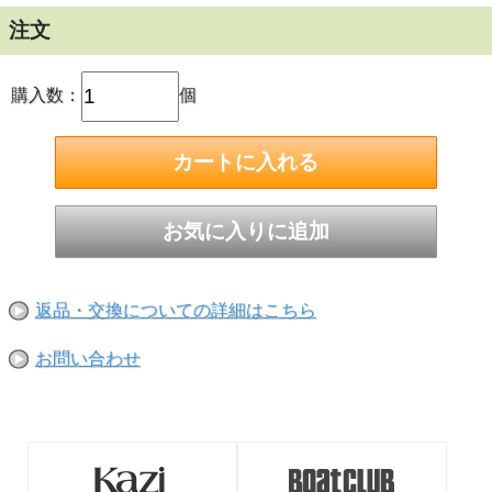
注文
購入数：
個
トリプルコーティングが美しいカヌー用パウッドパド
ル
返品・交換についての詳細はこちら
米国のCaviness Woodworking Companyのウッドパドルは、
軽く、割れやひび割れに強いクロスグレイン（板目）デザイ
お問い合わせ
ン。
トリプルコーティング仕上げ
サイズ：4ft ／素材：ウッド／グリップタイプ：パームグリ
ップ