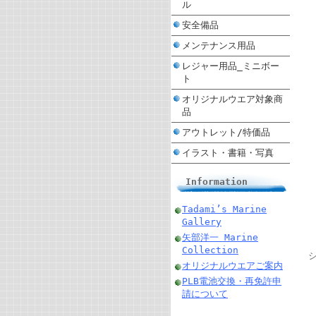
ル
安全備品
メンテナンス用品
レジャー用品_ミニボー
ト
オリジナルウエア対象商
品
アウトレット/特価品
イラスト・書籍・写真
Information
Tadami’s Marine
Gallery
矢部洋一 Marine
Collection
オリジナルウエアご案内
PLB電池交換・再免許申
請について