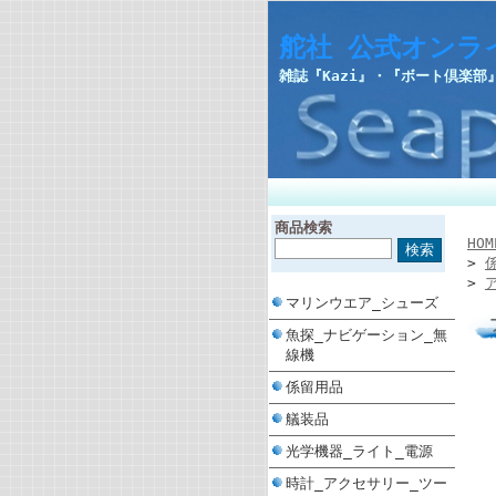
舵社 公式オンラ
雑誌『Kazi』・『ボート倶楽
商品検索
HOM
>
>
マリンウエア_シューズ
魚探_ナビゲーション_無
線機
係留用品
艤装品
光学機器_ライト_電源
時計_アクセサリー_ツー