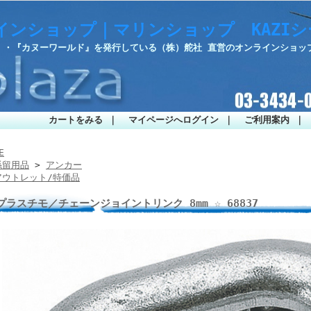
インショップ｜マリンショップ KAZI
部』・『カヌーワールド』を発行している（株）舵社 直営のオンラインショッ
カートをみる
｜
マイページへログイン
｜
ご利用案内
｜
E
係留用品
>
アンカー
アウトレット/特価品
プラスチモ／チェーンジョイントリンク 8mm ☆ 68837